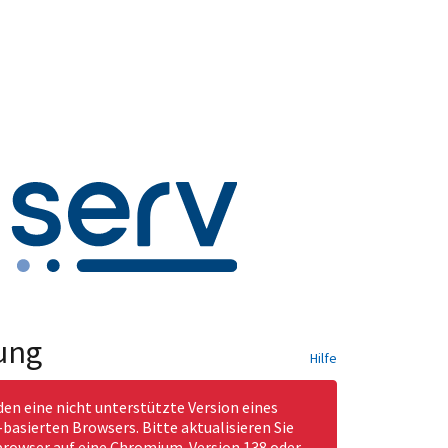
ung
Hilfe
den eine nicht unterstützte Version eines
asierten Browsers. Bitte aktualisieren Sie
rowser auf eine Chromium-Version 138 oder